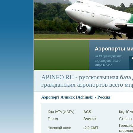
Аэропорты м
9439 гражданских
аэропортов всего
мира в базе
APINFO.RU - русскоязычная база
гражданских аэропортов всего ми
Аэропорт Ачинск (Achinsk) - Россия
Код IATA (ИАТА)
ACS
Код ICA
Город
Ачинск
Страна
Географ
Часовой пояс
-2.0 GMT
коорди