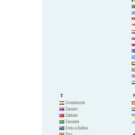
Т
Таджикистан
Таиланд
Тайвань
Танзания
Теркс и Кайкос
Того