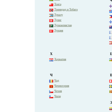
Тонга
Тринидад и Тобаго
Тувалу
Тунис
Туркменистан
Турция
Х
Хорватия
Ч
Чад
Черногория
Чехия
Чили