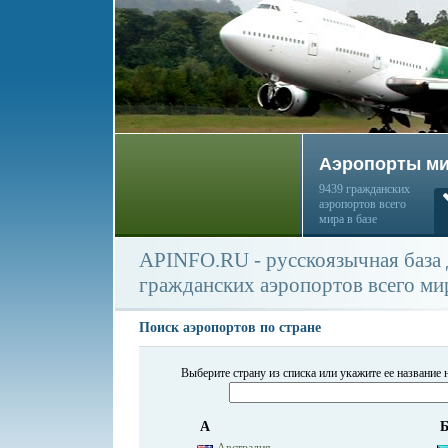
Аэропорты м
9439 гражданских
аэропортов всего
мира в базе
APINFO.RU - русскоязычная база
гражданских аэропортов всего ми
Поиск аэропортов по стране
Выберите страну из списка или укажите ее название 
А
Австралия