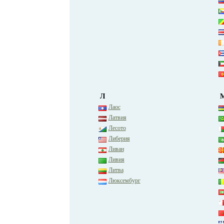
Л
Лаос
Латвия
Лесото
Либерия
Ливан
Ливия
Литва
Люксембург