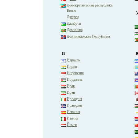
Демократическая республика
Конго
З
Джерси
Джибути
Доминика
Доминиканская Республика
И
Израиль
Индия
Индонезия
Иордания
Ирак
Иран
Ирландия
Исландия
Испания
Италия
Йемен