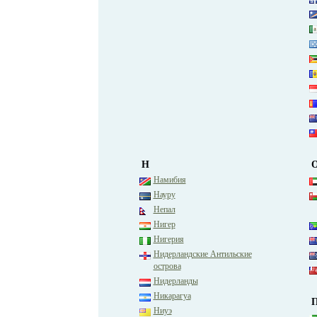
Н
Намибия
Науру
Непал
Нигер
Нигерия
Нидерландские Антильские
острова
Нидерланды
Никарагуа
Ниуэ