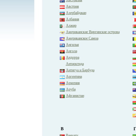
Австрия
Азербайджан
Албания
Алжир
Американские Виргинские острова
Американское Самоа
Ангилья
Ангола
Андорра
Антарктида
Антигуа и Барбуда
Аргентина
Армения
Аруба
Афганистан
В
Вануату