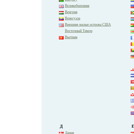
Великобритания
Венгрия
Венесуэла
Внешние малые острова США
Восточный Тимор
Вьетнам
Д
Дания