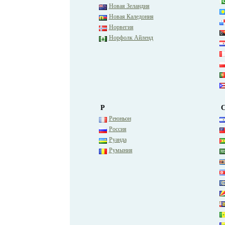
Новая Зеландия
Новая Каледония
Норвегия
Норфолк Айленд
Р
Реюньон
Россия
Руанда
Румыния