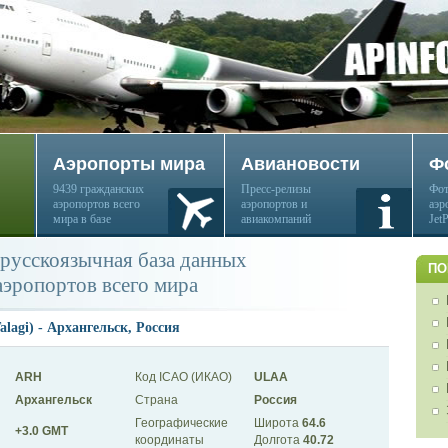
Аэропорты мира
Авиановости
Ф
9439 гражданских
Пресс-релизы
Фот
аэропортов всего
аэропортов и
аэр
мира в базе
авиакомпаний
Jet
русскоязычная база данных
ПО
аэропортов всего мира
lagi) - Архангельск, Россия
ARH
Код ICAO (ИКАО)
ULAA
Архангельск
Страна
Россия
Географические
Широта
64.6
+3.0 GMT
координаты
Долгота
40.72