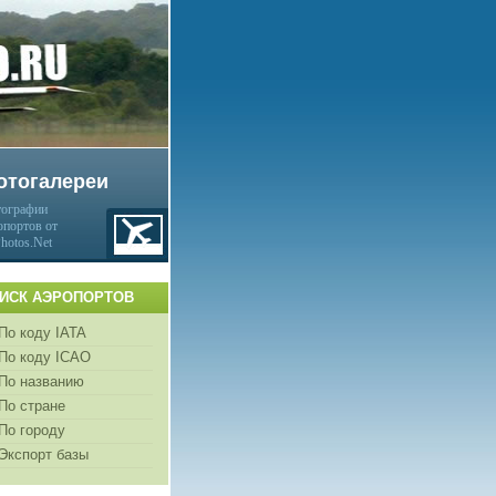
отогалереи
ографии
опортов от
Photos.Net
ИСК АЭРОПОРТОВ
По коду IATA
По коду ICAO
По названию
По стране
По городу
Экспорт базы