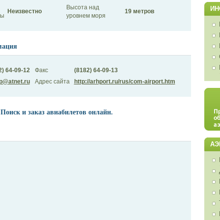
Высота над
ИН
Неизвестно
19 метров
сы
уровнем моря
мация
2) 64-09-12
Факс
(8182) 64-09-13
p@atnet.ru
Адрес сайта
http://arhport.ru/rus/com-airport.htm
 Поиск и заказ авиабилетов онлайн.
АЭ