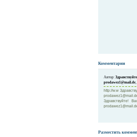
Комментарии
Автор:
Здравствуйте
prodawez1@mail.de
,
http://w.w Здравст
prodawez1@mail.d
Здравствуйте! В
prodawez1@mail.de 
Разместить коммен