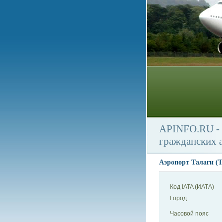
APINFO.RU - 
гражданских 
Аэропорт Талаги (Ta
Код IATA (ИАТА)
Город
Часовой пояс