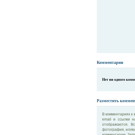
Комментарии
Нет ни одного ком
Разместить коммен
В комментариях к 
email и ссылки 
отображаются. В
фотография, иллю
комментарию. Загр