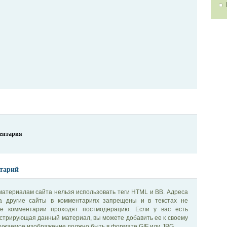
ментария
тарий
материалам сайта нельзя использовать теги HTML и BB. Адреса
на другие сайты в комментариях запрещены и в текстах не
се комментарии проходят постмодерацию. Если у вас есть
стрирующая данный материал, вы можете добавить ее к своему
ужаемое изображение должно быть в формате GIF или JPG.