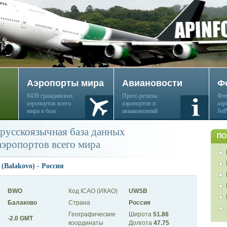
Аэропорты мира
Авиановости
Ф
9439 гражданских
Пресс-релизы
Фот
аэропортов всего
аэропортов и
аэр
мира в базе
авиакомпаний
Jet
русскоязычная база данных
ПО
аэропортов всего мира
(Balakovo) - Россия
BWO
Код ICAO (ИКАО)
UWSB
Балаково
Страна
Россия
Географические
Широта
51.86
-2.0 GMT
координаты
Долгота
47.75