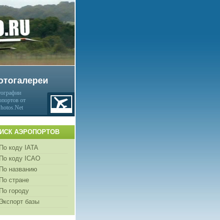
отогалереи
ографии
опортов от
Photos.Net
ИСК АЭРОПОРТОВ
По коду IATA
По коду ICAO
По названию
По стране
По городу
Экспорт базы