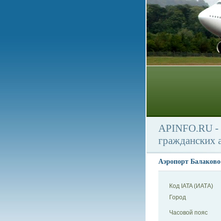
APINFO.RU - 
гражданских 
Аэропорт Балаково 
Код IATA (ИАТА)
Город
Часовой пояс