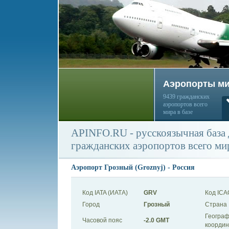
Аэропорты м
9439 гражданских
аэропортов всего
мира в базе
APINFO.RU - русскоязычная база
гражданских аэропортов всего ми
Аэропорт Грозный (Groznyj) - Россия
Код IATA (ИАТА)
GRV
Код ICA
Город
Грозный
Страна
Географ
Часовой пояс
-2.0 GMT
коорди