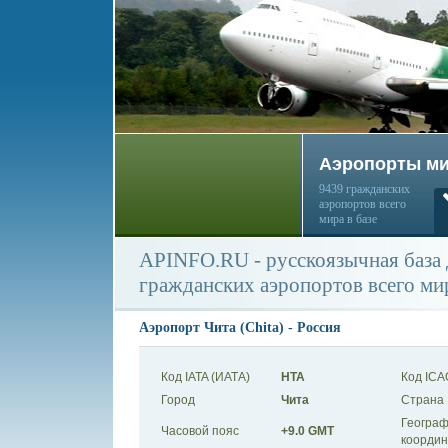
Аэропорты м
9439 гражданских
аэропортов всего
мира в базе
APINFO.RU - русскоязычная база
гражданских аэропортов всего ми
Аэропорт Чита (Chita) - Россия
Код IATA (ИАТА)
HTA
Код ICA
Город
Чита
Страна
Географ
Часовой пояс
+9.0 GMT
коорди