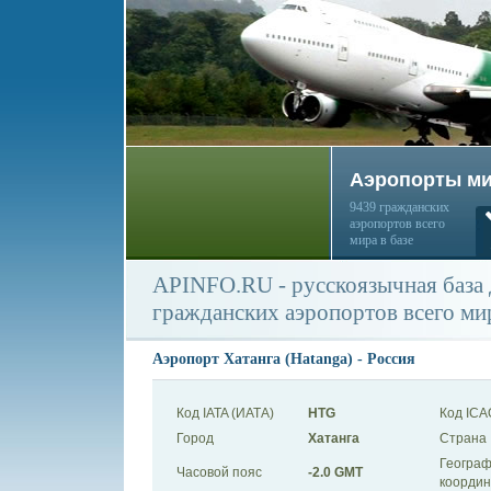
Аэропорты м
9439 гражданских
аэропортов всего
мира в базе
APINFO.RU - русскоязычная база
гражданских аэропортов всего ми
Аэропорт Хатанга (Hatanga) - Россия
Код IATA (ИАТА)
HTG
Код ICA
Город
Хатанга
Страна
Географ
Часовой пояс
-2.0 GMT
коорди