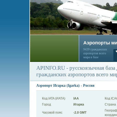
Аэропорты м
9439 гражданских
аэропортов всего
мира в базе
APINFO.RU - русскоязычная база
гражданских аэропортов всего ми
Аэропорт Игарка (Igarka) - Россия
Код IATA (ИАТА)
IAA
Код ICA
Город
Игарка
Страна
Географ
Часовой пояс
-2.0 GMT
коорди