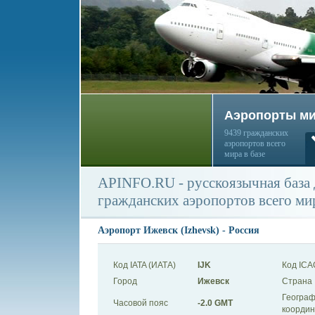
Аэропорты м
9439 гражданских
аэропортов всего
мира в базе
APINFO.RU - русскоязычная база
гражданских аэропортов всего ми
Аэропорт Ижевск (Izhevsk) - Россия
Код IATA (ИАТА)
IJK
Код ICA
Город
Ижевск
Страна
Географ
Часовой пояс
-2.0 GMT
коорди