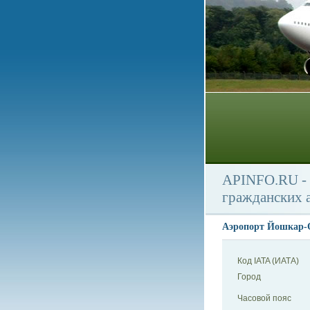
APINFO.RU - 
гражданских 
Аэропорт Йошкар-Ол
Код IATA (ИАТА)
Город
Часовой пояс