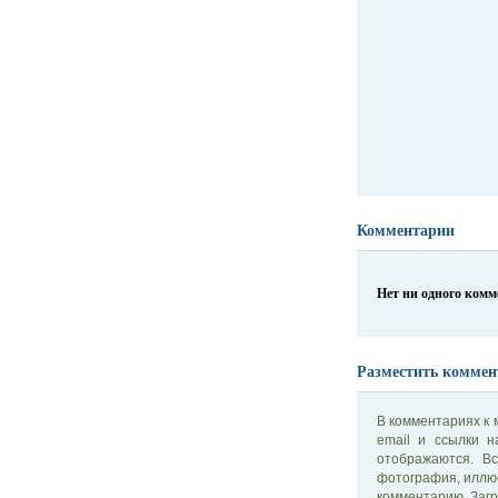
Комментарии
Нет ни одного ком
Разместить коммен
В комментариях к 
email и ссылки 
отображаются. В
фотография, иллю
комментарию. Загр