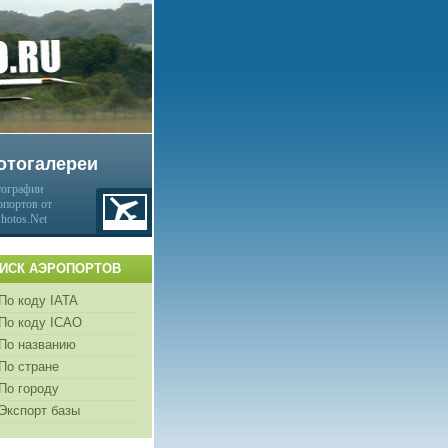
отогалереи
ографии
опортов от
Photos.Net
ИСК АЭРОПОРТОВ
По коду IATA
По коду ICAO
По названию
По стране
По городу
Экспорт базы