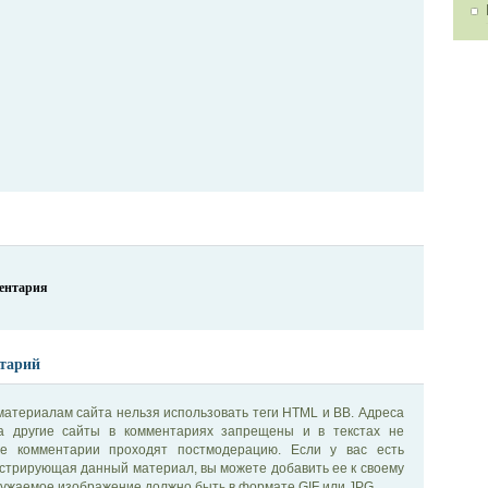
ментария
тарий
материалам сайта нельзя использовать теги HTML и BB. Адреса
на другие сайты в комментариях запрещены и в текстах не
се комментарии проходят постмодерацию. Если у вас есть
стрирующая данный материал, вы можете добавить ее к своему
ужаемое изображение должно быть в формате GIF или JPG.