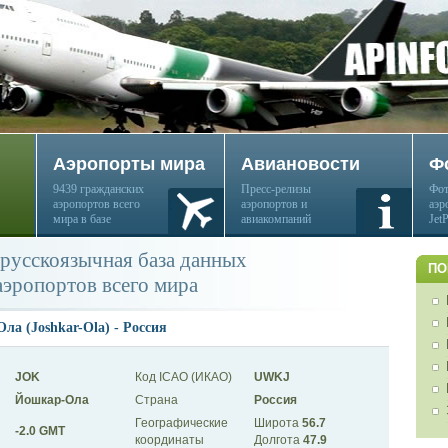
Аэропорты мира
Авиановости
Ф
9439 гражданских
Пресс-релизы
Фот
аэропортов всего
аэропортов и
аэр
мира в базе
авиакомпаний
Jet
русскоязычная база данных
ПО
аэропортов всего мира
а (Joshkar-Ola) - Россия
JOK
Код ICAO (ИКАО)
UWKJ
Йошкар-Ола
Страна
Россия
Географические
Широта
56.7
-2.0 GMT
координаты
Долгота
47.9