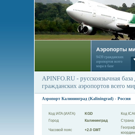
Аэропорты м
9439 гражданских
аэропортов всего
мира в базе
APINFO.RU - русскоязычная база
гражданских аэропортов всего ми
Аэропорт Калининград (Kaliningrad) - Россия
Код IATA (ИАТА)
KGD
Код ICA
Город
Калининград
Страна
Географ
Часовой пояс
+2.0 GMT
коорди