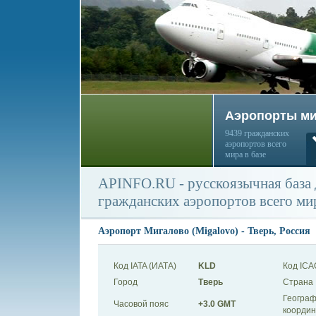
Аэропорты м
9439 гражданских
аэропортов всего
мира в базе
APINFO.RU - русскоязычная база
гражданских аэропортов всего ми
Аэропорт Мигалово (Migalovo) - Тверь, Россия
Код IATA (ИАТА)
KLD
Код ICA
Город
Тверь
Страна
Географ
Часовой пояс
+3.0 GMT
коорди