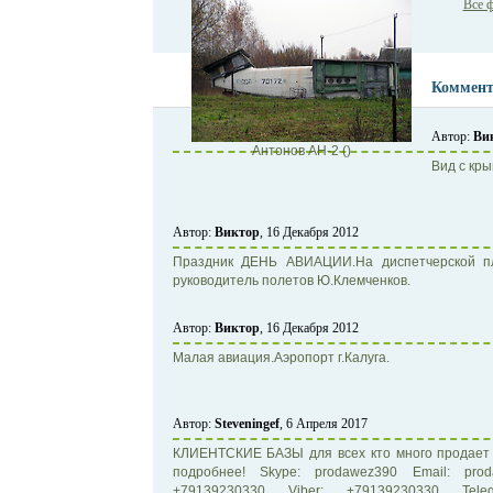
Все ф
Коммент
Автор:
Ви
Антонов АН-2 ()
Вид с кры
Автор:
Виктор
, 16 Декабря 2012
Праздник ДЕНЬ АВИАЦИИ.На диспетчерской пл
руководитель полетов Ю.Клемченков.
Автор:
Виктор
, 16 Декабря 2012
Малая авиация.Аэропорт г.Калуга.
Автор:
Steveningef
, 6 Апреля 2017
КЛИЕНТСКИЕ БАЗЫ для всех кто много продает 
подробнее! Skype: prodawez390 Email: prod
+79139230330 Viber: +79139230330 Tel