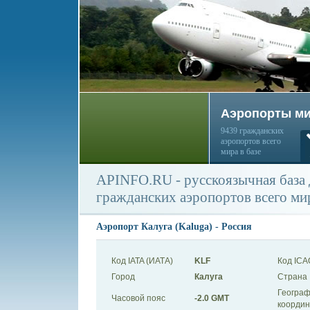
Аэропорты м
9439 гражданских
аэропортов всего
мира в базе
APINFO.RU - русскоязычная база
гражданских аэропортов всего ми
Аэропорт Калуга (Kaluga) - Россия
Код IATA (ИАТА)
KLF
Код ICA
Город
Калуга
Страна
Географ
Часовой пояс
-2.0 GMT
коорди