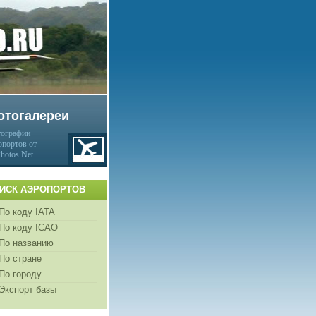
отогалереи
ографии
опортов от
Photos.Net
ИСК АЭРОПОРТОВ
По коду IATA
По коду ICAO
По названию
По стране
По городу
Экспорт базы