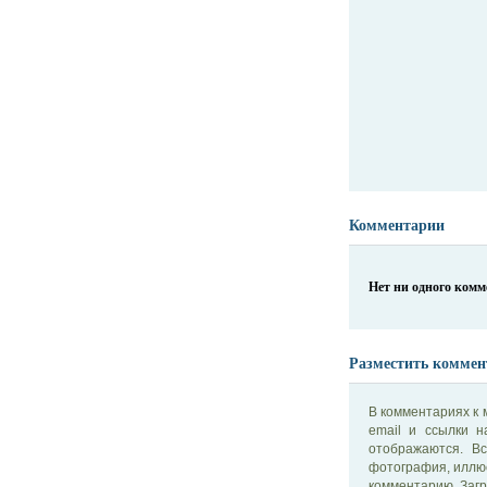
Комментарии
Нет ни одного ком
Разместить коммен
В комментариях к 
email и ссылки 
отображаются. В
фотография, иллю
комментарию. Загр