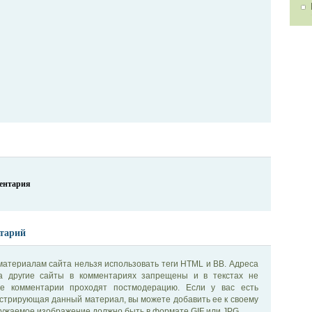
ментария
тарий
материалам сайта нельзя использовать теги HTML и BB. Адреса
на другие сайты в комментариях запрещены и в текстах не
се комментарии проходят постмодерацию. Если у вас есть
стрирующая данный материал, вы можете добавить ее к своему
ужаемое изображение должно быть в формате GIF или JPG.