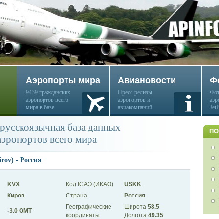
Аэропорты мира
Авиановости
Ф
9439 гражданских
Пресс-релизы
Фот
аэропортов всего
аэропортов и
аэр
мира в базе
авиакомпаний
Jet
русскоязычная база данных
ПО
аэропортов всего мира
rov) - Россия
KVX
Код ICAO (ИКАО)
USKK
Киров
Страна
Россия
Географические
Широта
58.5
-3.0 GMT
координаты
Долгота
49.35