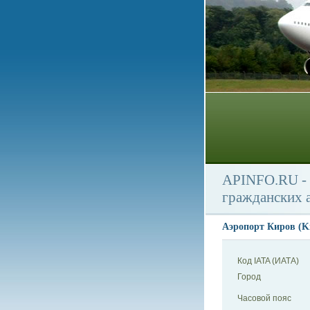
APINFO.RU - 
гражданских 
Аэропорт Киров (Ki
Код IATA (ИАТА)
Город
Часовой пояс