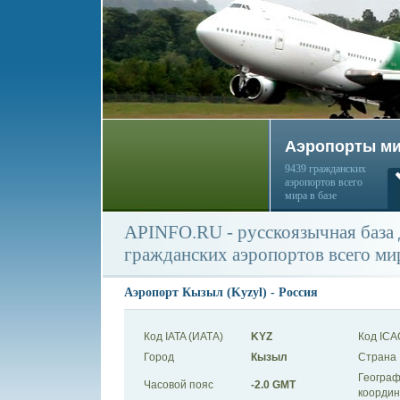
Аэропорты м
9439 гражданских
аэропортов всего
мира в базе
APINFO.RU - русскоязычная база
гражданских аэропортов всего ми
Аэропорт Кызыл (Kyzyl) - Россия
Код IATA (ИАТА)
KYZ
Код ICA
Город
Кызыл
Страна
Географ
Часовой пояс
-2.0 GMT
коорди