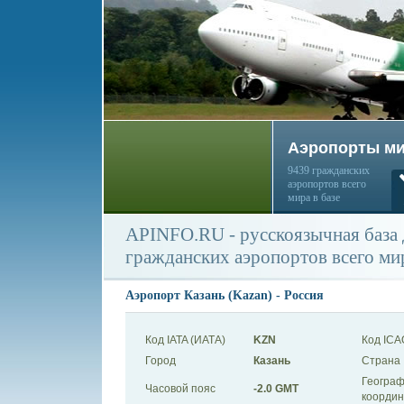
Аэропорты м
9439 гражданских
аэропортов всего
мира в базе
APINFO.RU - русскоязычная база
гражданских аэропортов всего ми
Аэропорт Казань (Kazan) - Россия
Код IATA (ИАТА)
KZN
Код ICA
Город
Казань
Страна
Географ
Часовой пояс
-2.0 GMT
коорди