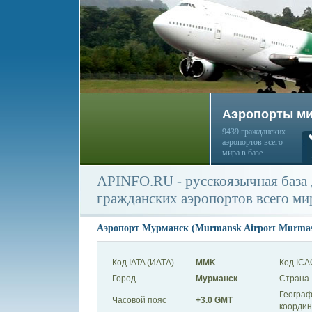
Аэропорты м
9439 гражданских
аэропортов всего
мира в базе
APINFO.RU - русскоязычная база
гражданских аэропортов всего ми
Аэропорт Мурманск (Murmansk Airport Murmash
Код IATA (ИАТА)
MMK
Код ICA
Город
Мурманск
Страна
Географ
Часовой пояс
+3.0 GMT
коорди