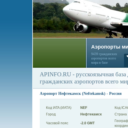
Аэропорты м
9439 гражданских
аэропортов всего
мира в базе
APINFO.RU - русскоязычная база
гражданских аэропортов всего ми
Аэропорт Нефтекамск (Neftekamsk) - Россия
Код IATA (ИАТА)
NEF
Код ICA
Город
Нефтекамск
Страна
Географ
Часовой пояс
-2.0 GMT
коорди