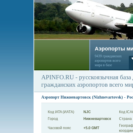
Аэропорты м
9439 гражданских
аэропортов всего
мира в базе
APINFO.RU - русскоязычная база
гражданских аэропортов всего ми
Аэропорт Нижневартовск (Nizhnevartovsk) - Ро
Код IATA (ИАТА)
NJC
Код ICA
Город
Нижневартовск
Страна
Географ
Часовой пояс
+5.0 GMT
коорди