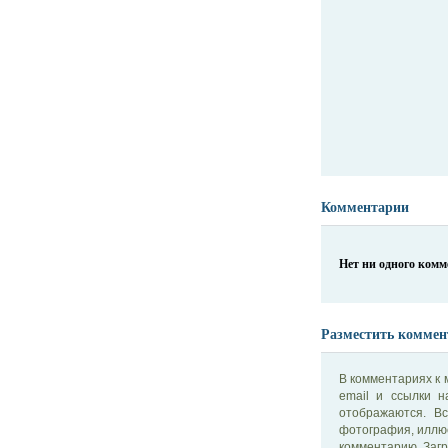
Комментарии
Нет ни одного ком
Разместить коммен
В комментариях к 
email и ссылки 
отображаются. В
фотография, иллю
комментарию. Загр