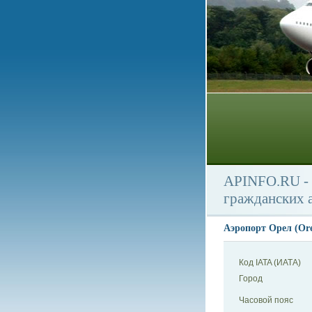
APINFO.RU - 
гражданских 
Аэропорт Орел (Ore
Код IATA (ИАТА)
Город
Часовой пояс