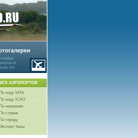
отогалереи
ографии
опортов от
Photos.Net
ИСК АЭРОПОРТОВ
По коду IATA
По коду ICAO
По названию
По стране
По городу
Экспорт базы