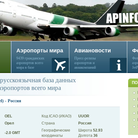
Аэропорты мира
Авиановости
Ф
9439 гражданских
Пресс-релизы
Фот
аэропортов всего
аэропортов и
аэр
мира в базе
авиакомпаний
Jet
русскоязычная база данных
ПО
аэропортов всего мира
l) - Россия
OEL
Код ICAO (ИКАО)
UUOR
Орел
Страна
Россия
Географические
Широта
52.93
-2.0 GMT
координаты
Долгота
36