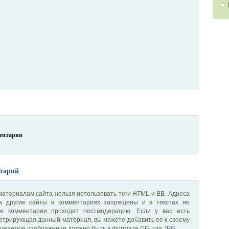
ментария
тарий
материалам сайта нельзя использовать теги HTML и BB. Адреса
на другие сайты в комментариях запрещены и в текстах не
се комментарии проходят постмодерацию. Если у вас есть
стрирующая данный материал, вы можете добавить ее к своему
ужаемое изображение должно быть в формате GIF или JPG.