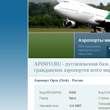
Аэропорты м
9439 гражданских
аэропортов всего
мира в базе
APINFO.RU - русскоязычная база
гражданских аэропортов всего ми
Аэропорт Орск (Orsk) - Россия
Код IATA (ИАТА)
OSW
Код ICA
Город
Орск
Страна
Географ
Часовой пояс
-2.0 GMT
коорди