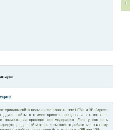
ментария
тарий
материалам сайта нельзя использовать теги HTML и BB. Адреса
на другие сайты в комментариях запрещены и в текстах не
се комментарии проходят постмодерацию. Если у вас есть
стрирующая данный материал, вы можете добавить ее к своему
ужаемое изображение должно быть в формате GIF или JPG.