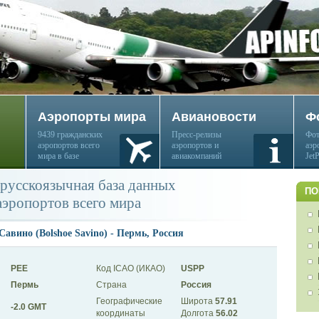
Аэропорты мира
Авиановости
Ф
9439 гражданских
Пресс-релизы
Фот
аэропортов всего
аэропортов и
аэр
мира в базе
авиакомпаний
Jet
русскоязычная база данных
ПО
аэропортов всего мира
авино (Bolshoe Savino) - Пермь, Россия
PEE
Код ICAO (ИКАО)
USPP
Пермь
Страна
Россия
Географические
Широта
57.91
-2.0 GMT
координаты
Долгота
56.02