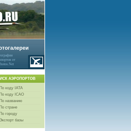
отогалереи
ографии
опортов от
Photos.Net
ИСК АЭРОПОРТОВ
По коду IATA
По коду ICAO
По названию
По стране
По городу
Экспорт базы