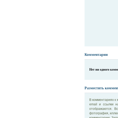
Комментарии
Нет ни одного ком
Разместить коммен
В комментариях к 
email и ссылки 
отображаются. В
фотография, иллю
комментарию. Загр