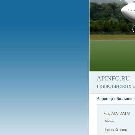
APINFO.RU - 
гражданских 
Аэропорт Большое С
Код IATA (ИАТА)
Город
Часовой пояс