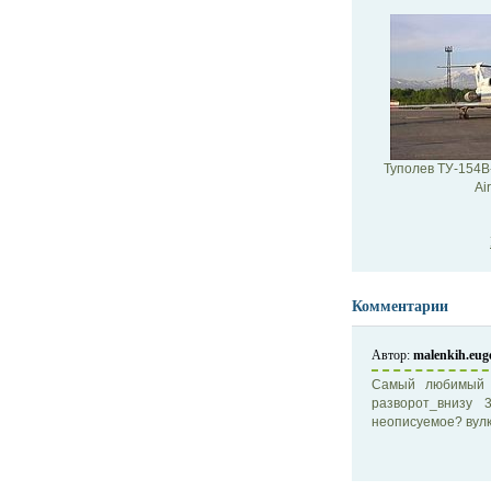
Туполев ТУ-154B-2
Ai
Комментарии
Автор:
malenkih.eu
Самый любимый м
разворот_внизу 
неописуемое? вулк