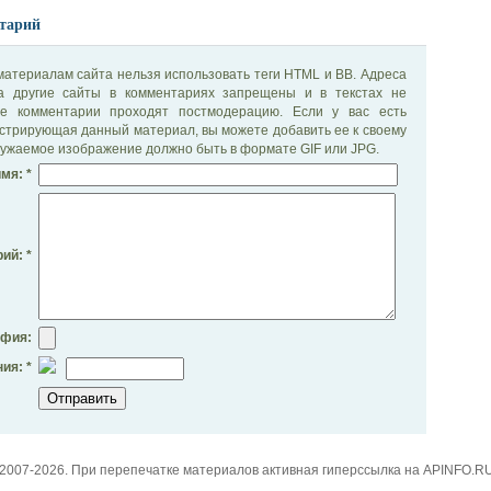
тарий
материалам сайта нельзя использовать теги HTML и BB. Адреса
на другие сайты в комментариях запрещены и в текстах не
се комментарии проходят постмодерацию. Если у вас есть
стрирующая данный материал, вы можете добавить ее к своему
ужаемое изображение должно быть в формате GIF или JPG.
мя: *
ий: *
афия:
ия: *
2007-2026. При перепечатке материалов активная гиперссылка на APINFO.R