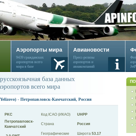
Аэропорты мира
Авиановости
Ф
9439 гражданских
Пресс-релизы
Фот
аэропортов всего
аэропортов и
аэр
мира в базе
авиакомпаний
Jet
русскоязычная база данных
ПО
аэропортов всего мира
Yelizovo) - Петропавловск-Камчатский, Россия
PKC
Код ICAO (ИКАО)
UHPP
Петропавловск-
Страна
Россия
Камчатский
Географические
Широта
53.17
-2.0 GMT