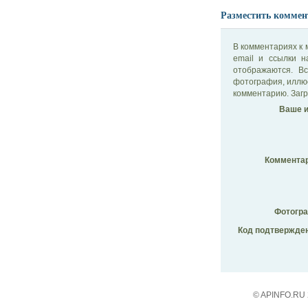
Разместить коммен
В комментариях к 
email и ссылки 
отображаются. В
фотография, иллю
комментарию. Загр
Ваше и
Комментар
Фотогр
Код подтвержден
© APINFO.RU 