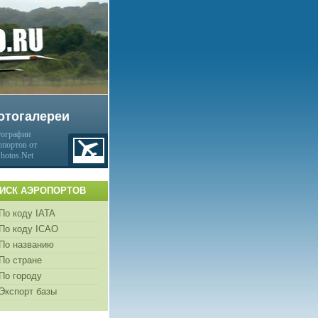
отогалереи
ографии
опортов от
Photos.Net
ИСК АЭРОПОРТОВ
По коду IATA
По коду ICAO
По названию
По стране
По городу
Экспорт базы