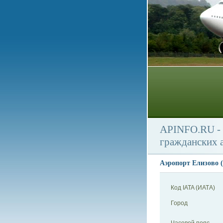
APINFO.RU - 
гражданских 
Аэропорт Елизово (
Код IATA (ИАТА)
Город
Часовой пояс