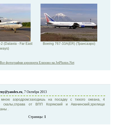
 (Dalavia - Far East
Boeing 767-33A(ER) (Трансаэро)
rways)
Все фотографии аэропорта Елизово на JetPhotos.Net
geny@yandex.ru
, 7 Октября 2013
ною аэродром:заходишь на посадку с тихого океана, 4
3 скалы,справа от ВПП Корякский и Авачинский,зрелище
аны .
Страницы:
1