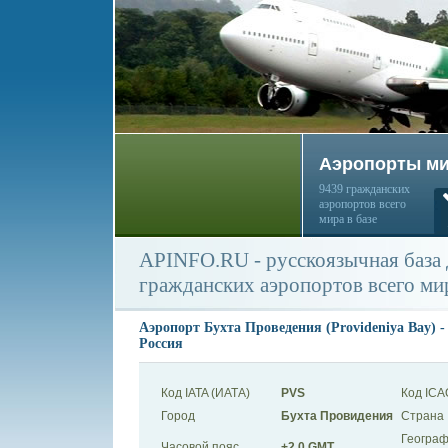
Аэропорты м
9439 гражданских
аэропортов всего
мира в базе
APINFO.RU - русскоязычная база
гражданских аэропортов всего ми
Аэропорт Бухта Проведения (Provideniya Bay) 
Россия
Код IATA (ИАТА)
PVS
Код ICA
Город
Бухта Провидения
Страна
Географ
Часовой пояс
+2.0 GMT