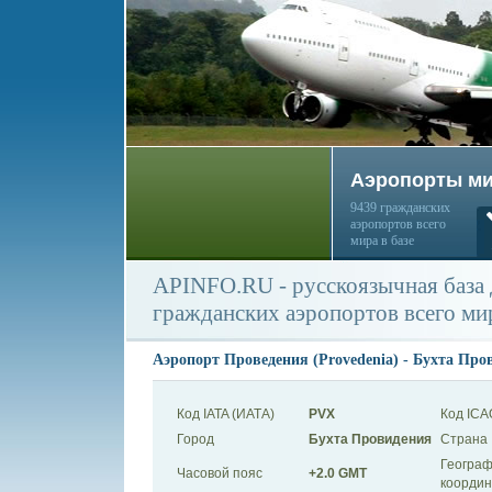
Аэропорты м
9439 гражданских
аэропортов всего
мира в базе
APINFO.RU - русскоязычная база
гражданских аэропортов всего ми
Аэропорт Проведения (Provedenia) - Бухта Про
Код IATA (ИАТА)
PVX
Код ICA
Город
Бухта Провидения
Страна
Географ
Часовой пояс
+2.0 GMT
коорди