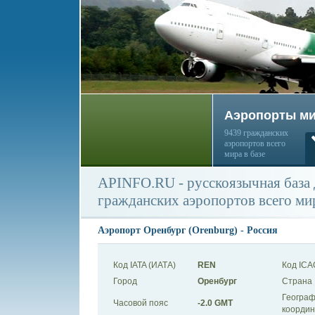
Аэропорты м
9439 гражданских
аэропортов всего
мира в базе
APINFO.RU - русскоязычная база
гражданских аэропортов всего ми
Аэропорт Оренбург (Orenburg) - Россия
Код IATA (ИАТА)
REN
Код ICA
Город
Оренбург
Страна
Географ
Часовой пояс
-2.0 GMT
коорди