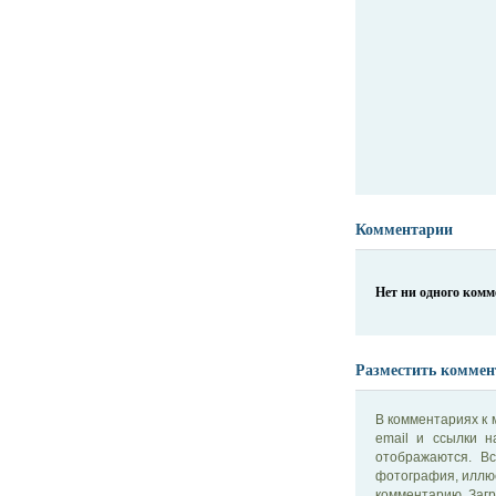
Комментарии
Нет ни одного ком
Разместить коммен
В комментариях к 
email и ссылки 
отображаются. В
фотография, иллю
комментарию. Загр