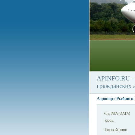
APINFO.RU - 
гражданских 
Аэропорт Рыбинск (
Код IATA (ИАТА)
Город
Часовой пояс