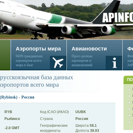
Аэропорты мира
Авиановости
Ф
9439 гражданских
Пресс-релизы
Фот
аэропортов всего
аэропортов и
аэр
мира в базе
авиакомпаний
Jet
русскоязычная база данных
ПО
аэропортов всего мира
Rybinsk) - Россия
RYB
Код ICAO (ИКАО)
UUBK
Рыбинск
Страна
Россия
Географические
Широта
58.1
-2.0 GMT
координаты
Долгота
38.93