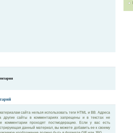
ментария
тарий
материалам сайта нельзя использовать теги HTML и BB. Адреса
на другие сайты в комментариях запрещены и в текстах не
се комментарии проходят постмодерацию. Если у вас есть
стрирующая данный материал, вы можете добавить ее к своему
ужаемое изображение должно быть в формате GIF или JPG.