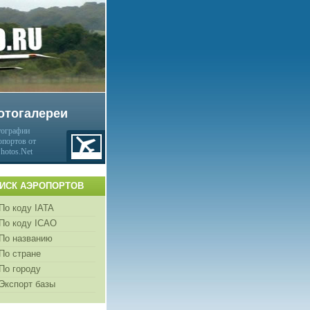
отогалереи
ографии
опортов от
Photos.Net
ИСК АЭРОПОРТОВ
По коду IATA
По коду ICAO
По названию
По стране
По городу
Экспорт базы