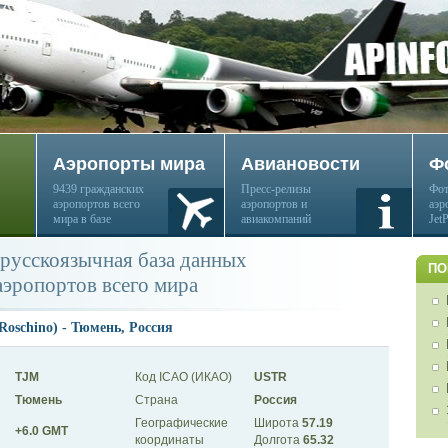
Аэропорты мира
Авиановости
Ф
9439 гражданских
Пресс-релизы
Фот
аэропортов всего
аэропортов и
аэр
мира в базе
авиакомпаний
Jet
русскоязычная база данных
ПО
аэропортов всего мира
oschino) - Тюмень, Россия
TJM
Код ICAO (ИКАО)
USTR
Тюмень
Страна
Россия
Географические
Широта
57.19
+6.0 GMT
координаты
Долгота
65.32