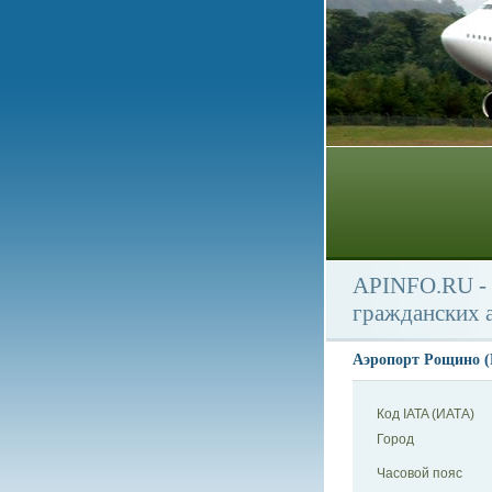
APINFO.RU - 
гражданских 
Аэропорт Рощино (R
Код IATA (ИАТА)
Город
Часовой пояс