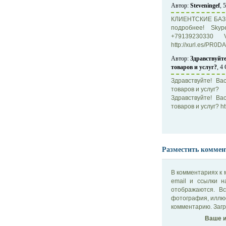
Автор:
Steveningef
, 
КЛИЕНТСКИЕ БАЗЫ 
подробнее! Skyp
+79139230330 
http://xurl.es/PR0
Автор:
Здравствуйт
товаров и услуг?
, 4
Здравствуйте! В
товаров и услуг?
Здравствуйте! В
товаров и услуг? htt
Разместить коммен
В комментариях к 
email и ссылки 
отображаются. В
фотография, иллю
комментарию. Загр
Ваше и