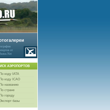
отогалереи
ографии
опортов от
Photos.Net
ИСК АЭРОПОРТОВ
По коду IATA
По коду ICAO
По названию
По стране
По городу
Экспорт базы