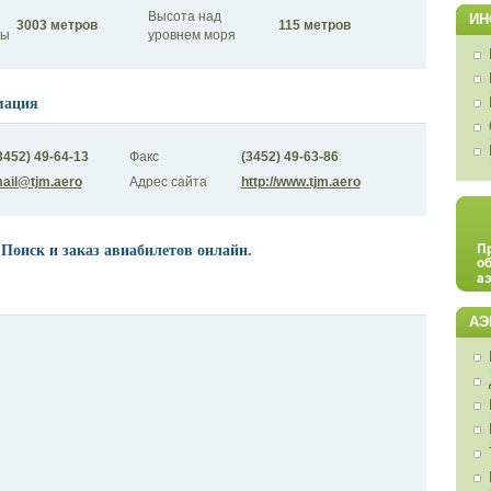
Высота над
ИН
3003 метров
115 метров
сы
уровнем моря
мация
3452) 49-64-13
Факс
(3452) 49-63-86
ail@tjm.aero
Адрес сайта
http://www.tjm.aero
 Поиск и заказ авиабилетов онлайн.
АЭ