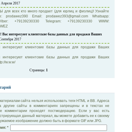
5 Апреля 2017
для всех кто много продает (для юрлиц и физлиц)! Узнайте
e: prodawez390 Email: prodawez393@gmail.com Whatsapp:
Viber: +79139230330 Telegram: +79139230330 WWW:
DAWEZ
е! Вас интересуют клиентские базы данных для продажи Ваших
 Сентября 2017
ас интересуют клиентские базы данных для продажи Ваших
ас интересуют клиентские базы данных для продажи Ваших
p://w.w.w/
Страницы:
1
тарий
материалам сайта нельзя использовать теги HTML и BB. Адреса
на другие сайты в комментариях запрещены и в текстах не
се комментарии проходят постмодерацию. Если у вас есть
стрирующая данный материал, вы можете добавить ее к своему
ужаемое изображение должно быть в формате GIF или JPG.
мя: *