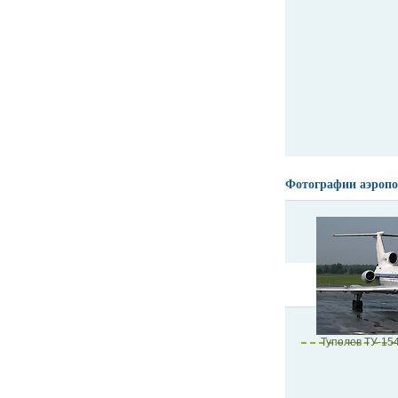
Фотографии аэропо
Туполев ТУ-154B