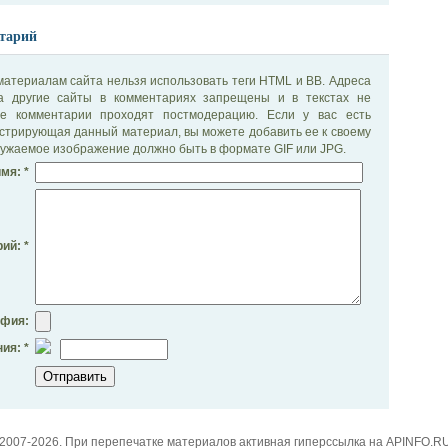
тарий
материалам сайта нельзя использовать теги HTML и BB. Адреса
на другие сайты в комментариях запрещены и в текстах не
се комментарии проходят постмодерацию. Если у вас есть
стрирующая данный материал, вы можете добавить ее к своему
ужаемое изображение должно быть в формате GIF или JPG.
мя: *
ий: *
афия:
ия: *
2007-2026. При перепечатке материалов активная гиперссылка на APINFO.R