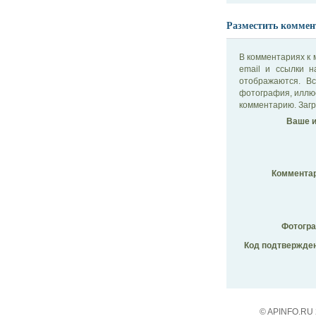
Разместить коммен
В комментариях к 
email и ссылки 
отображаются. В
фотография, иллю
комментарию. Загр
Ваше и
Комментар
Фотогр
Код подтвержден
© APINFO.RU 