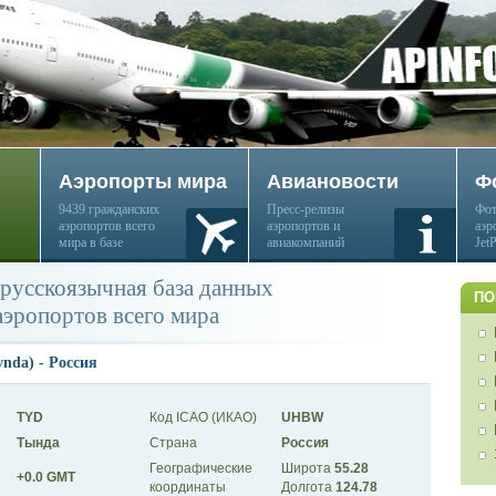
Аэропорты мира
Авиановости
Ф
9439 гражданских
Пресс-релизы
Фот
аэропортов всего
аэропортов и
аэр
мира в базе
авиакомпаний
Jet
русскоязычная база данных
ПО
аэропортов всего мира
nda) - Россия
TYD
Код ICAO (ИКАО)
UHBW
Тында
Страна
Россия
Географические
Широта
55.28
+0.0 GMT
координаты
Долгота
124.78