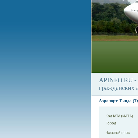
APINFO.RU - 
гражданских 
Аэропорт Тында (Ty
Код IATA (ИАТА)
Город
Часовой пояс