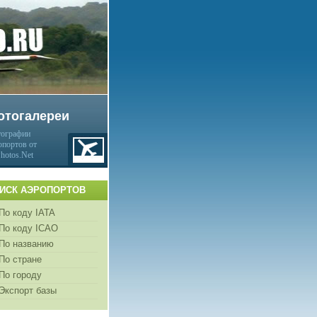
отогалереи
ографии
опортов от
Photos.Net
ИСК АЭРОПОРТОВ
По коду IATA
По коду ICAO
По названию
По стране
По городу
Экспорт базы