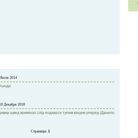
 Июля 2014
 тында
 10 Декабря 2018
димир швед кримiнал слід подавати тупим кінцем уперед (Данило
Страницы:
1