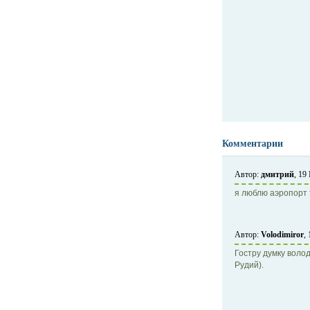
Комментарии
Автор:
дмитрий
, 19
я люблю аэропорт
Автор:
Volodimiror
,
Гостру думку воло
Рудий).