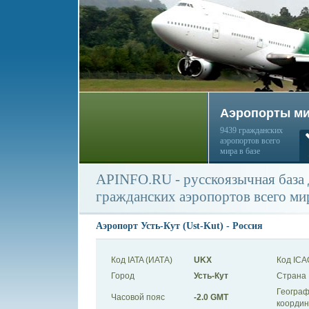
Аэропорты м
9439 гражданских
аэропортов всего
мира в базе
APINFO.RU - русскоязычная база
гражданских аэропортов всего ми
Аэропорт Усть-Кут (Ust-Kut) - Россия
Код IATA (ИАТА)
UKX
Код ICA
Город
Усть-Кут
Страна
Географ
Часовой пояс
-2.0 GMT
коорди