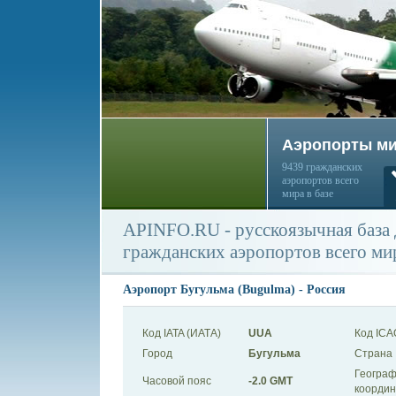
Аэропорты м
9439 гражданских
аэропортов всего
мира в базе
APINFO.RU - русскоязычная база
гражданских аэропортов всего ми
Аэропорт Бугульма (Bugulma) - Россия
Код IATA (ИАТА)
UUA
Код ICA
Город
Бугульма
Страна
Географ
Часовой пояс
-2.0 GMT
коорди