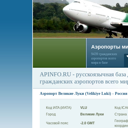
Аэропорты м
9439 гражданских
аэропортов всего
мира в базе
APINFO.RU - русскоязычная база
гражданских аэропортов всего ми
Аэропорт Великие Луки (Velikiye Luki) - Россия
Код IATA (ИАТА)
VLU
Код ICA
Город
Великие Луки
Страна
Географ
Часовой пояс
-2.0 GMT
коорди