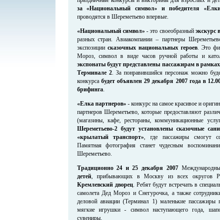
за «Национальный символ» и победителя «Елки
проводятся в Шереметьево впервые.
«Национальный символ»
- это своеобразный
экскурс 
разных стран. Авиакомпании – партнеры Шереметье
экспозиции
сказочных национальных героев
. Это ф
Мороз, символ в виде часов ручной работы и като
экспонаты будут представлены пассажирам в рамка
Терминале 2
. За понравившийся персонаж можно буд
конкурса
будет объявлен 29 декабря 2007 года в 12.0
брифинга
.
«Елка партнеров»
- конкурс на самое красивое и ориги
партнеров Шереметьево, которые предоставляют различ
(магазины, кафе, рестораны, коммуникационные услу
Шереметьево-2 будут установлены сказочные са
«крылатый транспорт»
, где пассажиры смогут сф
Памятная фотография станет чудесным воспоминан
Шереметьево.
Традиционно 24 и 25 декабря 2007
Международн
детей
, прибывающих в Москву из всех округов 
Кремлевский дворец
. Ребят будут встречать в специа
самолета Дед Мороз и Снегурочка, а также сотрудник
деловой авиации (Терминал 1) маленькие пассажиры 
мягкие игрушки - символ наступающего года, шапо
сувениры.