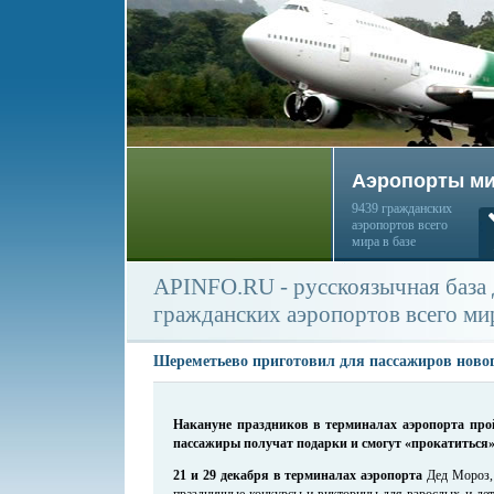
Аэропорты м
9439 гражданских
аэропортов всего
мира в базе
APINFO.RU - русскоязычная база
гражданских аэропортов всего ми
Шереметьево приготовил для пассажиров ново
Накануне праздников в терминалах аэропорта про
пассажиры получат подарки и смогут «прокатиться»
21 и 29 декабря в терминалах аэропорта
Дед Мороз, 
праздничные конкурсы и викторины для взрослых и дет