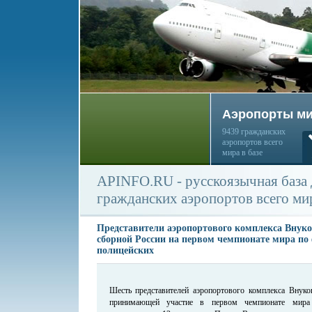
Аэропорты м
9439 гражданских
аэропортов всего
мира в базе
APINFO.RU - русскоязычная база
гражданских аэропортов всего ми
Представители аэропортового комплекса Внуко
сборной России на первом чемпионате мира по 
полицейских
Шесть представителей аэропортового комплекса Внуко
принимающей участие в первом чемпионате мира