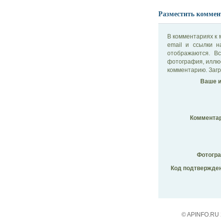
Разместить коммен
В комментариях к 
email и ссылки 
отображаются. В
фотография, иллю
комментарию. Загр
Ваше и
Комментар
Фотогр
Код подтвержден
© APINFO.RU 