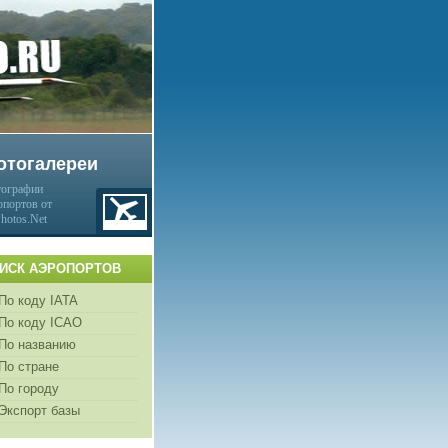
отогалереи
ографии
опортов от
Photos.Net
ИСК АЭРОПОРТОВ
По коду IATA
По коду ICAO
По названию
По стране
По городу
Экспорт базы