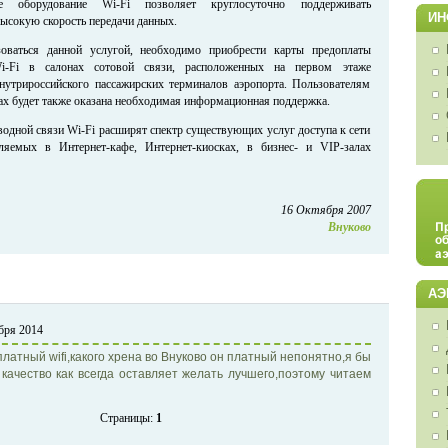
ое оборудование Wi-Fi позволяет круглосуточно поддерживать
ИН
высокую скорость передачи данных.
ваться данной услугой, необходимо приобрести карты предоплаты
Wi-Fi в салонах сотовой связи, расположенных на первом этаже
нутрироссийского пассажирских терминалов аэропорта. Пользователям
нах будет также оказана необходимая информационная поддержка.
одной связи Wi-Fi расширят спектр существующих услуг доступа к сети
вляемых в Интернет-кафе, Интернет-киосках, в бизнес- и VIP-залах
16 Октября 2007
Внуково
АЭ
абря 2014
латный wifi,какого хрена во Внуково он платный непонятно,я бы
качество как всегда оставляет желать лучшего,поэтому читаем
Страницы:
1