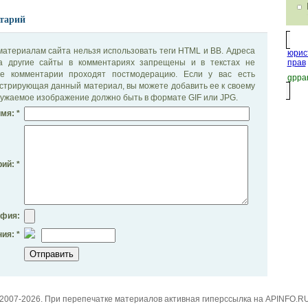
тарий
материалам сайта нельзя использовать теги HTML и BB. Адреса
юрис
на другие сайты в комментариях запрещены и в текстах не
прав
се комментарии проходят постмодерацию. Если у вас есть
gppar
стрирующая данный материал, вы можете добавить ее к своему
ужаемое изображение должно быть в формате GIF или JPG.
мя: *
ий: *
афия:
ия: *
2007-2026. При перепечатке материалов активная гиперссылка на APINFO.R