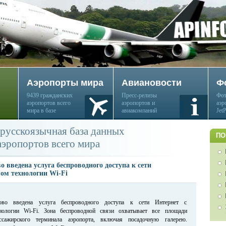
Аэропорты мира
Авиановости
Ф
9439 гражданских
Пресс-релизы
Фот
аэропортов всего
аэропортов и
аэр
мира в базе
авиакомпаний
Jet
русскоязычная база данных
ПО
аэропортов всего мира
о введена услуга беспроводного доступа к сети
ом технологии Wi-Fi
ово введена услуга беспроводного доступа к сети Интернет с
нологии Wi-Fi. Зона беспроводной связи охватывает все площади
ссажирского терминала аэропорта, включая посадочную галерею.