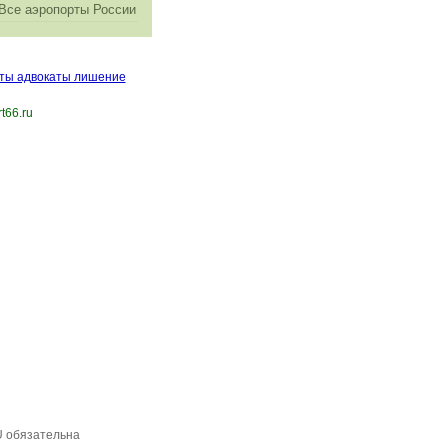
Все аэропорты России
ты адвокаты лишение
t66.ru
U обязательна