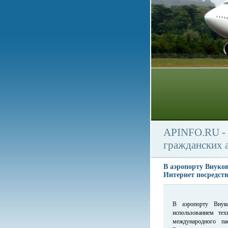
APINFO.RU - 
гражданских 
В аэропорту Внуков
Интернет посредств
В аэропорту Внук
использованием тех
международного па