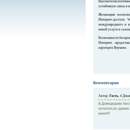
Высокотехнологичн
устойчивую связь и 
Желающим воспользо
Интернет-доступа 
международного и в
новой услуги в сало
Возможности беспров
Интернет, предоста
аэропорта Внуково.
Комментарии
Автор:
Гость
, 4 Дек
В Домодедово бесп
оплатил,но думаю 
книги!!!