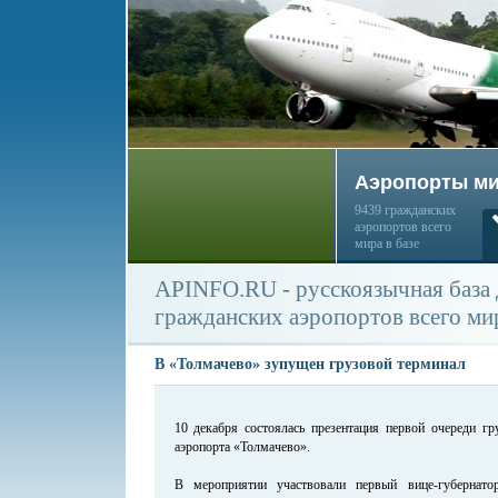
Аэропорты м
9439 гражданских
аэропортов всего
мира в базе
APINFO.RU - русскоязычная база
гражданских аэропортов всего ми
В «Толмачево» зупущен грузовой терминал
10 декабря состоялась презентация первой очереди г
аэропорта «Толмачево».
В мероприятии участвовали первый вице-губернато