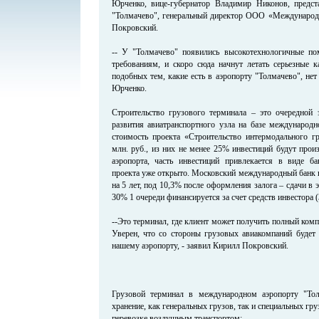
Юрченко, вице-губернатор Владимир Никонов, предст
"Толмачево", генеральный директор ООО «Международ
Покровский.
-- У "Толмачево" появились высокотехнологичные п
требованиям, и скоро сюда начнут летать серьезные к
подобных тем, какие есть в аэропорту "Толмачево", нет
Юрченко.
Строительство грузового терминала – это очередной э
развития авиатранспортного узла на базе международн
стоимость проекта «Строительство интермодального гр
млн. руб., из них не менее 25% инвестиций будут прои
аэропорта, часть инвестиций привлекается в виде ба
проекта уже открыто. Московский международный банк в
на 5 лет, под 10,3% после оформления залога – сдачи в 
30% 1 очереди финансируется за счет средств инвестора (
--Это терминал, где клиент может получить полный ком
Уверен, что со стороны грузовых авиакомпаний будет 
нашему аэропорту, - заявил Кирилл Покровский.
Грузовой терминал в международном аэропорту "Тол
хранение, как генеральных грузов, так и специальных гр
перевозке воздушным транспортом: