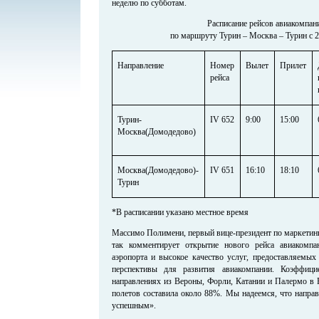
неделю по субботам.
Расписание рейсов авиакомпани
по маршруту Турин – Москва – Турин с 2
Направление
Номер
Вылет
Прилет
рейса
Турин-
IV 652
9:00
15:00
Москва(Домодедово)
Москва(Домодедово)-
IV 651
16:10
18:10
Турин
*В расписании указано местное время
Массимо Полимени, первый вице-президент по маркетинг
так комментирует открытие нового рейса авиакомпа
аэропорта и высокое качество услуг, предоставляемы
перспективы для развития авиакомпании. Коэффици
направлениях из Вероны, Форли, Катании и Палермо в 
полетов составила около 88%. Мы надеемся, что напра
успешным».