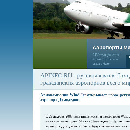
Аэропорты м
9439 гражданских
аэропортов всего
мира в базе
APINFO.RU - русскоязычная база
гражданских аэропортов всего ми
Авиакомпания Wind Jet открывает новое регул
аэропорт Домодедово
С 29 декабря 2007 года итальянская авиакомпания Wind 
на направлении Турин-Москва (Домодедово). Турин стан
аэропорта Домодедово. Рейсы будут выполняться на во