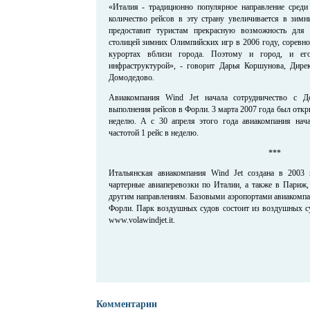
«Италия - традиционно популярное направление среди 
количество рейсов в эту страну увеличивается в зимн
предоставит туристам прекрасную возможность для
столицей зимних Олимпийских игр в 2006 году, соревн
курортах вблизи города. Поэтому и город, и его
инфраструктурой», - говорит Дарья Коршунова, Дире
Домодедово.
Авиакомпания Wind Jet начала сотрудничество с 
выполнения рейсов в Форли. 3 марта 2007 года был откры
неделю. А с 30 апреля этого года авиакомпания нач
частотой 1 рейс в неделю.
***
Итальянская авиакомпания Wind Jet создана в 2003 
чартерные авиаперевозки по Италии, а также в Париж
другим направлениям. Базовыми аэропортами авиакомпа
Форли. Парк воздушных судов состоит из воздушных су
www.volawindjet.it.
Комментарии