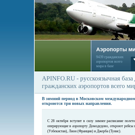
Аэропорты м
9439 гражданских
аэропортов всего
мира в базе
APINFO.RU - русскоязычная база
гражданских аэропортов всего ми
В зимний период в Московском международном
откроются три новых направления.
С 28 октября вступит в силу зимнее расписание полето
оперирующие в аэропорту Домодедово, откроют рейсы 
(Узбекистан), Лион (Франция) и Джерба (Тунис).