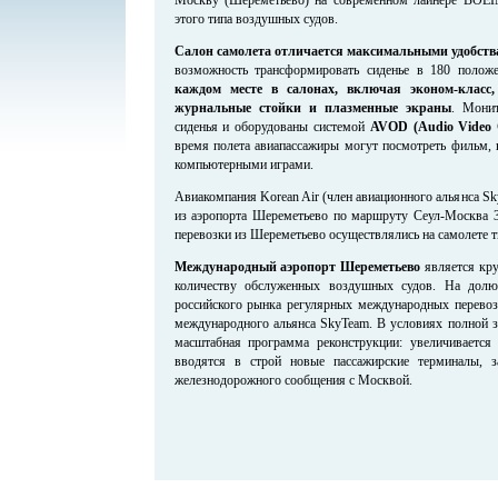
этого типа воздушных судов.
Салон самолета отличается максимальными удобств
возможность трансформировать сиденье в 180 полож
каждом месте в салонах, включая эконом-класс
журнальные стойки и плазменные экраны
. Мони
сиденья и оборудованы системой
AVOD (Audio Video
время полета авиапассажиры могут посмотреть фильм, 
компьютерными играми.
Авиакомпания Korean Air (член авиационного альянса S
из аэропорта Шереметьево по маршруту Сеул-Москва 3 
перевозки из Шереметьево осуществлялись на самолете т
Международный аэропорт Шереметьево
является кр
количеству обслуженных воздушных судов. На долю
российского рынка регулярных международных перевоз
международного альянса SkyTeam. В условиях полной з
масштабная программа реконструкции: увеличивается 
вводятся в строй новые пассажирские терминалы, з
железнодорожного сообщения с Москвой.