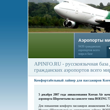
Аэропорты м
9439 гражданских
аэропортов всего
мира в базе
APINFO.RU - русскоязычная база
гражданских аэропортов всего ми
Комфортабельный лайнер для пассажиров Kore
5 декабря 2007 года авиакомпания Korean Air на
аэропорта Шереметьево на самолете типа BOEING 77
Для повышения комфорта пассажиров авиакомпания Kore
Москву (Шереметьево) на современном лайнере BOEI