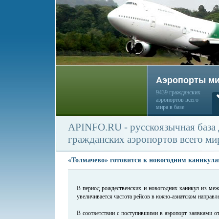
Аэропорты м
9439 гражданских
аэропортов всего
мира в базе
APINFO.RU - русскоязычная база
гражданских аэропортов всего ми
«Толмачево» готовится к новогодним каникул
В период рождественских и новогодних каникул из меж
увеличивается частота рейсов в южно-азиатском направл
В соответствии с поступившими в аэропорт заявками от