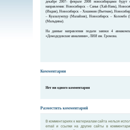
декабре 2007- феврале 2008 новосибирцами будут 
направления: Новосибирск – Санья (Хай-Нань), Новоси
(Индия), Новосибирск – Хошимин (Вьетнам), Новосибир
– Куалалумпур (Малайзия), Новосибирск – Коломбо 
(Мальдивы).
На данные направления подали заявки 4 авиакомпа
«Домодедовские авиалинии», ЛИИ им. Громова.
Комментарии
Нет ни одного комментария
Разместить комментарий
В комментариях к материалам сайта нельзя испол
email и ссылки на другие сайты в комментар