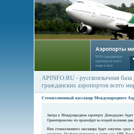
Аэропорты м
9439 гражданских
аэропортов всего
мира в базе
APINFO.RU - русскоязычная база
гражданских аэропортов всего ми
Стомиллионный пассажир Международного Аэр
Завтра в Международном аэропорту Домодедово будет 
Ориентировочно это произойдет во второй половине дня.
Имя стомиллионного пассажира будет озвучено сразу п
аэропорта. Он будет приглашен в центр зала АВК Домо