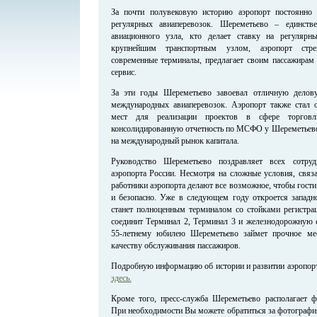
За почти полувековую историю аэропорт постоянно 
регулярных авиаперевозок. Шереметьево – единств
авиационного узла, кто делает ставку на регуляр
крупнейшим транспортным узлом, аэропорт стрем
современные терминалы, предлагает своим пассажирам
сервис.
За эти годы Шереметьево завоевал отличную делов
международных авиаперевозок. Аэропорт также стал 
мест для реализации проектов в сфере торгов
консолидированную отчетность по МСФО у Шереметьево
на международный рынок капитала.
Руководство Шереметьево поздравляет всех сотру
аэропорта России. Несмотря на сложные условия, связ
работники аэропорта делают все возможное, чтобы гост
и безопасно. Уже в следующем году откроется западн
станет полноценным терминалом со стойками регистрац
соединит Терминал 2, Терминал 3 и железнодорожную с
55-летнему юбилею Шереметьево займет прочное ме
качеству обслуживания пассажиров.
Подробную информацию об истории и развитии аэропор
здесь.
Кроме того, пресс-служба Шереметьево располагает ф
При необходимости Вы можете обратиться за фотография