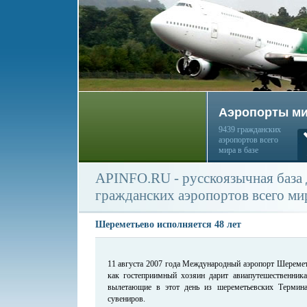
Аэропорты м
9439 гражданских
аэропортов всего
мира в базе
APINFO.RU - русскоязычная база
гражданских аэропортов всего ми
Шереметьево исполняется 48 лет
11 августа 2007 года Международный аэропорт Шеремет
как гостеприимный хозяин дарит авиапутешественник
вылетающие в этот день из шереметьевских Термин
сувениров.