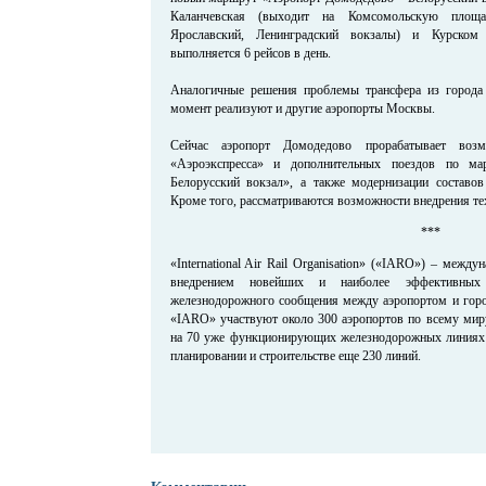
Каланчевская (выходит на Комсомольскую площа
Ярославский, Ленинградский вокзалы) и Курско
выполняется 6 рейсов в день.
Аналогичные решения проблемы трансфера из города
момент реализуют и другие аэропорты Москвы.
Сейчас аэропорт Домодедово прорабатывает воз
«Аэроэкспресса» и дополнительных поездов по м
Белорусский вокзал», а также модернизации составов 
Кроме того, рассматриваются возможности внедрения тех
***
«International Air Rail Organisation» («IARO») – межд
внедрением новейших и наиболее эффективных
железнодорожного сообщения между аэропортом и горо
«IARO» участвуют около 300 аэропортов по всему ми
на 70 уже функционирующих железнодорожных линиях 
планировании и строительстве еще 230 линий.