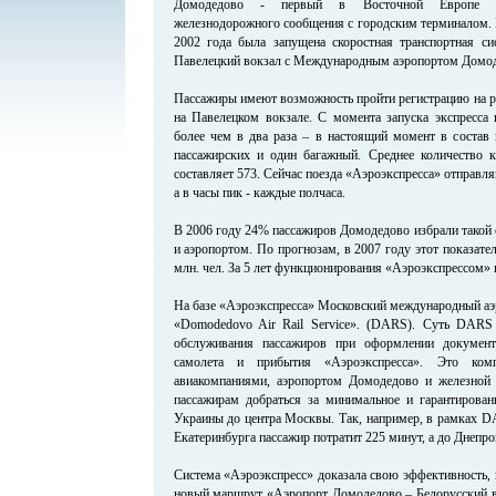
Домодедово - первый в Восточной Европе аэ
железнодорожного сообщения с городским терминалом. Б
2002 года была запущена скоростная транспортная си
Павелецкий вокзал с Международным аэропортом Домод
Пассажиры имеют возможность пройти регистрацию на р
на Павелецком вокзале. С момента запуска экспресса 
более чем в два раза – в настоящий момент в состав 
пассажирских и один багажный. Среднее количество к
составляет 573. Сейчас поезда «Аэроэкспресса» отправля
а в часы пик - каждые полчаса.
В 2006 году 24% пассажиров Домодедово избрали такой
и аэропортом. По прогнозам, в 2007 году этот показател
млн. чел. За 5 лет функционирования «Аэроэкспрессом» в
На базе «Аэроэкспресса» Московский международный аэ
«Domodedovo Air Rail Service». (DARS). Суть DARS 
обслуживания пассажиров при оформлении докумен
самолета и прибытия «Аэроэкспресса». Это компл
авиакомпаниями, аэропортом Домодедово и железной 
пассажирам добраться за минимальное и гарантирова
Украины до центра Москвы. Так, например, в рамках D
Екатеринбурга пассажир потратит 225 минут, а до Днепро
Система «Аэроэкспресс» доказала свою эффективность, 
новый маршрут «Аэропорт Домодедово – Белорусский во