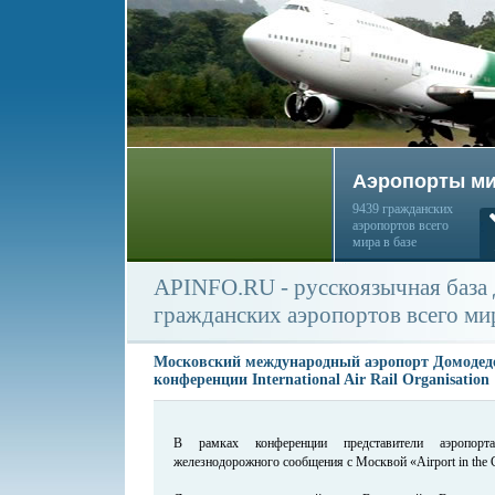
Аэропорты м
9439 гражданских
аэропортов всего
мира в базе
APINFO.RU - русскоязычная база
гражданских аэропортов всего ми
Московский международный аэропорт Домодедо
конференции International Air Rail Organisation
В рамках конференции представители аэропорт
железнодорожного сообщения с Москвой «Airport in the C