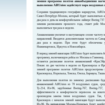
зимняя программа полетов авиаобъединения насчи
выполнения
AiRUnion
задействует парк воздушных с
Сохраняя традиционную географию маршрутов, AiRUni
Санкт-Петербург-Москва, который будет выполняться а
два раза в день на комфортабельном лайнере Boeing 737
зимним расписанием прошлого года, станет рейс Мо
выполняться три раза в неделю.
Авиакомпании увеличат в наступающем сезоне частоту 
направлений. Вводится дополнительная частота из Сама
два раза в неделю. При этом будут обеспечены у
Нижневартовск, Иркутск и Новосибирск.
В период зимней навигации AiRUnion будет выполнять
программу, включающую рейсы из Москвы в Ганновер,
останется расписание полетов авиакомпаний «КрасЭй
Пекин: по две частоты в неделю из Красноярска и Ир
зимней программе полетов AiRUnion предусмотрены 
Красноярска, Норильска, Томска, Омска, Барнаула, Ташке
Для выполнения полетов по зимнему расписанию буде
авиакомпаний AiRUnion из 70 воздушных судов, сред
Ту-214, Ил-96, зарубежные Boeing-767, Boeing-75
эффективности и комфортности перевозок на некот
произведена замена типов воздушных судов. Так, 
Красноярск с началом зимней навигации будут выполня
Ил-96. На направлении Москва-Норильск будет задейст