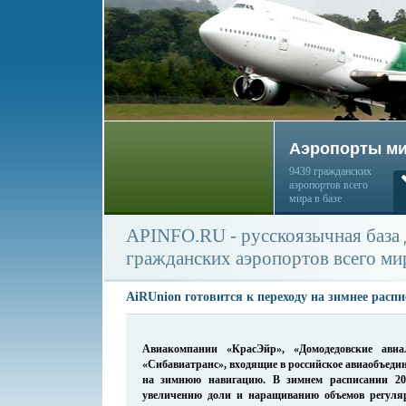
Аэропорты м
9439 гражданских
аэропортов всего
мира в базе
APINFO.RU - русскоязычная база
гражданских аэропортов всего ми
AiRUnion готовится к переходу на зимнее распи
Авиакомпании «КрасЭйр», «Домодедовские авиа
«Сибавиатранс», входящие в российское авиаобъеди
на зимнюю навигацию. В зимнем расписании 200
увеличению доли и наращиванию объемов регуля