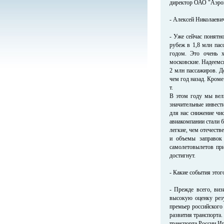
директор ОАО "Аэро
- Алексей Николаевич
- Уже сейчас понятн
рубеж в 1,8 млн пас
годом. Это очень х
московские. Надеемся
2 млн пассажиров. Д
чем год назад. Кроме
т.
В этом году мы вел
значительные инвест
для нас снижение чис
авиакомпании стали б
легкие, чем отечеств
и объемы заправок 
самолетовылетов пр
достигнут.
- Какие события этог
- Прежде всего, ви
высокую оценку резу
премьер российского
развития транспорта
транспорта России Иг