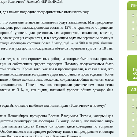
порт Толмачево" Алексей ЧЕРТЕНКОВ.
ИН
, для начала подведите предварительные итоги этого года.
о, что основные плановые показатели будут выполнены. Мы преодолеем
сажиров, рост пассажиропотока составит 12% по сравнению с прошлым
ороший уровень для региональных аэропортов, исключая, конечно,
, эта тенденция сохранится, и в следующем году мы перевалим планку в
оходы аэропорта составят более 3 млрд руб. – на 500 млн руб. больше,
 того, мы уже достигли ожидаемых объемов перевозки грузов - в 18 тыс.
и и ведем много строительных работ, на которые были запланированы
иции из собственных средств аэропорта. Поэтому предсказуемым было
той прибыли. Кроме того, как мы и прогнозировали, в связи с тем, что
ольше использовать воздушные судна иностранного производства - более
енные, и более экономичные, несколько сократилась общая взлетная масса
авиатопливом. Потери мы компенсировали увеличением количества
АЭ
имерно на 3 %, и, как видим, плановый уровень общих доходов был
о года Вы считаете наиболее значимыми для «Толмачево» и почему?
зит в Новосибирск президента России Владимира Путина, который дал
льтатам реконструкции аэропорта. В конце июля у нас побывал вице-
 правительства Сергей Иванов: он провел здесь совещание по вопросам
. Особое значение мы придаем рабочему визита на предприятие министра
оря Левитина и главы Росавиации Евгения Бачурина.