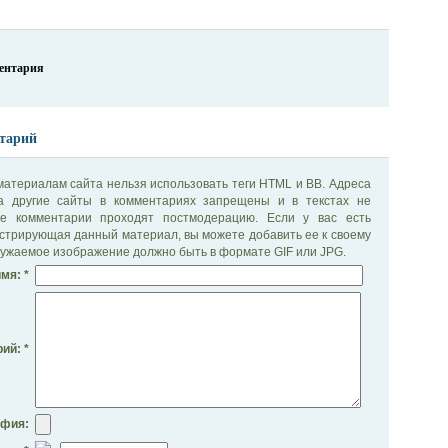
ментария
тарий
материалам сайта нельзя использовать теги HTML и BB. Адреса
на другие сайты в комментариях запрещены и в текстах не
се комментарии проходят постмодерацию. Если у вас есть
стрирующая данный материал, вы можете добавить ее к своему
ужаемое изображение должно быть в формате GIF или JPG.
мя: *
ий: *
афия: