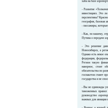
хаба на базе аэропор
- Развитие «Толмаче
инвестициях. Это ли 
перспективы? Красноя
география, базовая а
- пассажиры, которые,
- Как, по вашему, от
Путина о передаче аэ
- Это решение давн
Новосибирск, а реги
Однако есть некое оп
федерации, федераль
Регион такую финан
наверное, стоит о
обязательства по раз
госпакетов станет п
государства и не спо
- Вы не единожды уп
таможенных правил 
руководство аэропор
важных для авиации 
- Вопрос о второй т