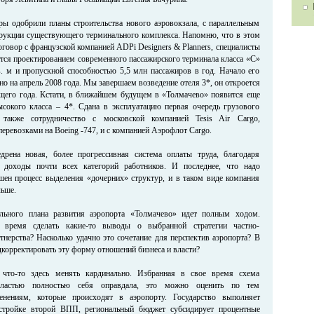
ры одобрили планы строительства нового аэровокзала, с параллельным
рукции существующего терминального комплекса. Напомню, что в этом
говор с французской компанией ADPi Designers & Planners, специалисты
тся проектированием современного пассажирского терминала класса «С»
. м и пропускной способностью 5,5 млн пассажиров в год. Начало его
но на апрель 2008 года. Мы завершаем возведение отеля 3*, он откроется
щего года. Кстати, в ближайшем будущем в «Толмачево» появится еще
ысокого класса – 4*. Сдана в эксплуатацию первая очередь грузового
 также сотрудничество с московской компанией Tesis Air Cargo,
еревозками на Boeing -747, и с компанией Аэрофлот Cargo.
дрена новая, более прогрессивная система оплаты труда, благодаря
 доходы почти всех категорий работников. И последнее, что надо
ршен процесс выделения «дочерних» структур, и в таком виде компания
льше.
ального плана развития аэропорта «Толмачево» идет полным ходом.
 время сделать какие-то выводы о выбранной стратегии частно-
тнерства? Насколько удачно это сочетание для перспектив аэропорта? В
корректировать эту форму отношений бизнеса и власти?
что-то здесь менять кардинально. Избранная в свое время схема
властью полностью себя оправдала, это можно оценить по тем
нениям, которые происходят в аэропорту. Государство выполняет
остройке второй ВПП, региональный бюджет субсидирует процентные