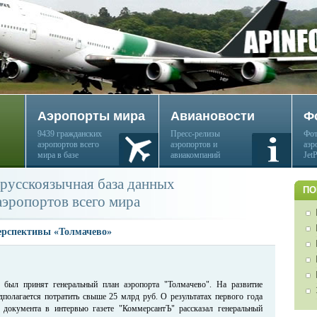
Аэропорты мира
Авиановости
Ф
9439 гражданских
Пресс-релизы
Фот
аэропортов всего
аэропортов и
аэр
мира в базе
авиакомпаний
Jet
русскоязычная база данных
ПО
аэропортов всего мира
перспективы «Толмачево»
 был принят генеральный план аэропорта "Толмачево". На развитие
дполагается потратить свыше 25 млрд руб. О результатах первого года
о документа в интервью газете "КоммерсантЪ" рассказал генеральный