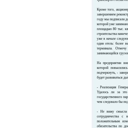
Кроме того, акционе
завершением реконст
году мы подписали до
которой уже занимаю
площадью 80 тыс. кв
строительства намече
уже в начале следую
один отель: более в
терминала. Отмечу
занимающейся грузоп
На предприятии вне
которой повысились
подчеркнуть, - заве
будет развиваться да
- Реализация Генер
Удалось ли за это
государственного пар
чем следовало бы под
- Не вижу смысла 
сотрудничества с 
положительным изме
обязательства по д