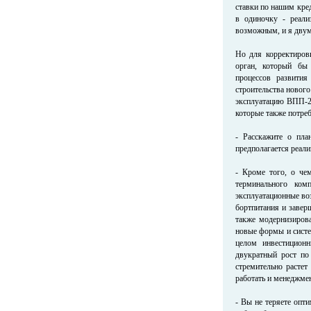
ставки по нашим кре
в одиночку - реали
возможным, и я двум
Но для корректиров
орган, который бы
процессов развити
строительства нового
эксплуатацию ВПП-2.
которые также потре
- Расскажите о пла
предполагается реал
- Кроме того, о че
терминального ком
эксплуатационные во
бортпитания и завер
также модернизирова
новые формы и систе
целом инвестиционн
двукратный рост по
стремительно растет
работать и менеджмен
- Вы не теряете опт