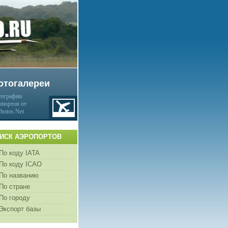
отогалереи
ографии
опортов от
Photos.Net
ИСК АЭРОПОРТОВ
По коду IATA
По коду ICAO
По названию
По стране
По городу
Экспорт базы