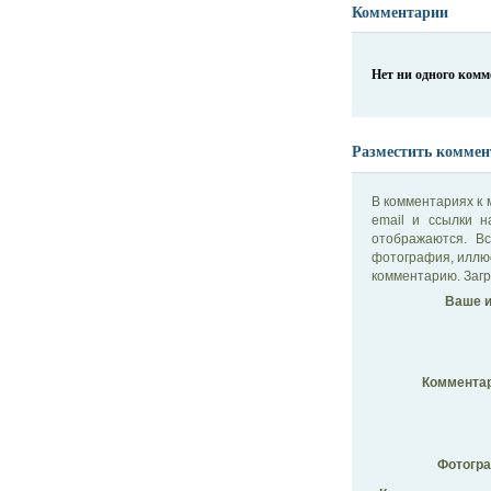
Комментарии
Нет ни одного ком
Разместить коммен
В комментариях к 
email и ссылки 
отображаются. В
фотография, иллю
комментарию. Загр
Ваше и
Комментар
Фотогр