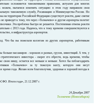
чительно осложняется таможенными правилами, актуален для многих
к можем, пытаемся изменить ситуацию: в этом году направили свои
ральную таможенную службу, Росавиацию и Минимущества России. Но
пока на территории Российской Федерации существует роялти, даже снятие
не приведет к тому, что через «Толмачево» и другие аэропорты полетят
евозчики. Эта проблема быстро не решается. Постепенная отмена роялти
ительно с 2013 года. Надеюсь, что к тому времени совершенствуются и
ельство, и инфраструктура аэропортов.
год. Что бы вы пожелали коллегам из других аэропортов, работникам
ы больше пассажиров - хороших и разных, грузов, инвестиций. А тем, у
 стратегического инвестора - скорее его обрести, ведь времени, чтобы
нке свою нишу, остается все меньше и меньше. Хотел бы поблагодарить
отников «Толмачево» за ту тяжелую вахту, которую они несут
ое время года. Желаю всем благополучия, здоровья и хорошей погоды в
СФО. Итоги года», 21.12.2007 г.
24 Декабря 2007
Толмачево (Новосибирск)