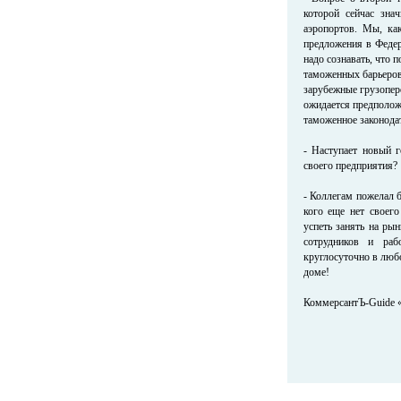
которой сейчас зна
аэропортов. Мы, ка
предложения в Феде
надо сознавать, что 
таможенных барьеров 
зарубежные грузопер
ожидается предполож
таможенное законодат
- Наступает новый 
своего предприятия?
- Коллегам пожелал б
кого еще нет своего
успеть занять на ры
сотрудников и раб
круглосуточно в люб
доме!
КоммерсантЪ-Guide «