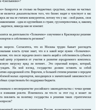
та «Емельяново»?
во» базируется не столько на бюджетных средствах, сколько на частных
не является доказательством того, что бизнес видит и чувствует в нас
рск же мы не считаем конкурентом, потому что у нас - свой рынок, своя
виакомпания - одна из крупнейших в стране, грузоперевозчики, и, наконец
 надеемся, никогда нам не изменят.
разится на деятельности «Толмачево» озвученное в Красноярске решение
ропортов в собственность регионов?
о назрело. Согласитесь, что из Москвы трудно бывает разглядеть
ональная власть лучше знает, что и в какой мере нужно «Толмачево».
асение, что после передачи своего пакета акций в собственность субъекта
ный центр устранится от участия в развитие аэродромного комплекса.
совую нагрузку вряд ли потянет... Это серьезный вопрос, который,
бсуждать. На мой взгляд, государство должно оставить за собой
витию аэродромной сети. Впрочем, в большей степени решение о передаче
роблемой малых аэропортов, находящихся в значительной зависимости от
собных существовать без поддержки бюджета.
оминали о несовершенстве российского законодательства с точки зрения
и взимания роялти. Изменилось ли что-то за этот год и может ли
та повлиять на политику государства в решении таких стратегически
вопросов?
ранзитной посадке на территории России, возможность осуществления