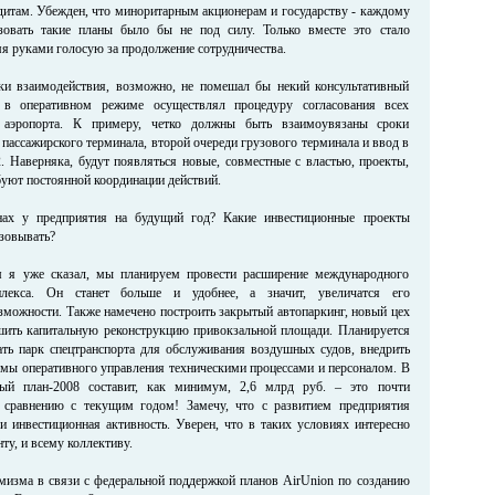
дитам. Убежден, что миноритарным акционерам и государству - каждому
зовать такие планы было бы не под силу. Только вместе это стало
я руками голосую за продолжение сотрудничества.
ки взаимодействия, возможно, не помешал бы некий консультативный
 в оперативном режиме осуществлял процедуру согласования всех
я аэропорта. К примеру, четко должны быть взаимоувязаны сроки
 пассажирского терминала, второй очереди грузового терминала и ввод в
 Наверняка, будут появляться новые, совместные с властью, проекты,
буют постоянной координации действий.
нах у предприятия на будущий год? Какие инвестиционные проекты
изовывать?
м я уже сказал, мы планируем провести расширение международного
плекса. Он станет больше и удобнее, а значит, увеличатся его
зможности. Также намечено построить закрытый автопаркинг, новый цех
шить капитальную реконструкцию привокзальной площади. Планируется
ть парк спецтранспорта для обслуживания воздушных судов, внедрить
мы оперативного управления техническими процессами и персоналом. В
ый план-2008 составит, как минимум, 2,6 млрд руб. – это почти
 сравнению с текущим годом! Замечу, что с развитием предприятия
 и инвестиционная активность. Уверен, что в таких условиях интересно
ту, и всему коллективу.
имизма в связи с федеральной поддержкой планов AirUnion по созданию