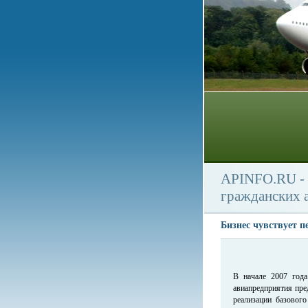
APINFO.RU - 
гражданских 
Бизнес чувствует 
В начале 2007 года
авиапредприятия пре
реализации базовог