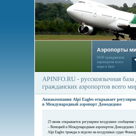
Аэропорты м
9439 гражданских
аэропортов всего
мира в базе
APINFO.RU - русскоязычная база
гражданских аэропортов всего ми
Авиакомпания Alpi Eagles открывает регулярно
в Международный аэропорт Домодедово
25 июня открывается регулярное воздушное сообщение 
– Венецией и Международным аэропортом Домодедово. Р
Alpi Eagles трижды в неделю на воздушных судах Фоккер