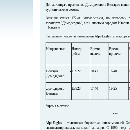
До настоящего времени из Домодедово в Венецию выполн
туристического сезона.
Венеция станет 172-м направлением, по которому 
аэропорта "Домодедово", в т.ч. шестым городом Италии
и Катании.
Расписание рейсов авиакомпании Alpi-Eagles по маршру
Направление
Номер
Время
Время
рейса
вылета
прилета
Венеция -
Е8922
10:45
16:40
1
Домодедово
Домодедово -
Е8923
17:40
19:25
1
Венеция
*время местное
***
Alpi Eagles - итальянская бюджетная авиакомпанией. О
специализировалась на малой авиации. С 1996 года н