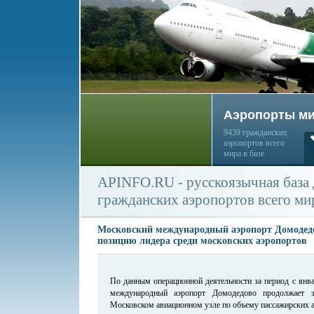
Аэропорты м
9439 гражданских
аэропортов всего
мира в базе
APINFO.RU - русскоязычная база
гражданских аэропортов всего ми
Московский международный аэропорт Домодед
позицию лидера среди московских аэропортов
По данным операционной деятельности за период с янв
международный аэропорт Домодедово продолжает
Московском авиационном узле по объему пассажирских а