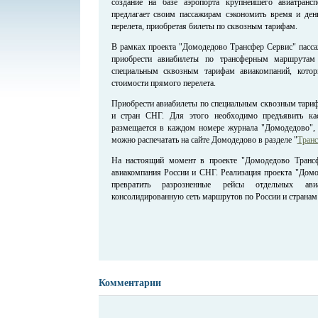
создание на базе аэропорта крупнейшего авиатранс
предлагает своим пассажирам сэкономить время и ден
перелета, приобретая билеты по сквозным тарифам.
В рамках проекта "Домодедово Трансфер Сервис" пасса
приобрести авиабилеты по трансферным маршрутам
специальным сквозным тарифам авиакомпаний, кото
стоимости прямого перелета.
Приобрести авиабилеты по специальным сквозным тариф
и стран СНГ. Для этого необходимо предъявить ка
размещается в каждом номере журнала "Домодедово",
можно распечатать на сайте Домодедово в разделе "
Транс
На настоящий момент в проекте "Домодедово Транс
авиакомпания России и СНГ. Реализация проекта "Домо
превратить разрозненные рейсы отдельных а
консолидированную сеть маршрутов по России и странам
Комментарии