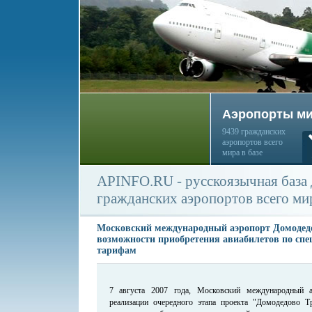
Аэропорты м
9439 гражданских
аэропортов всего
мира в базе
APINFO.RU - русскоязычная база
гражданских аэропортов всего ми
Московский международный аэропорт Домодедо
возможности приобретения авиабилетов по сп
тарифам
7 августа 2007 года, Московский международный 
реализации очередного этапа проекта "Домодедово Т