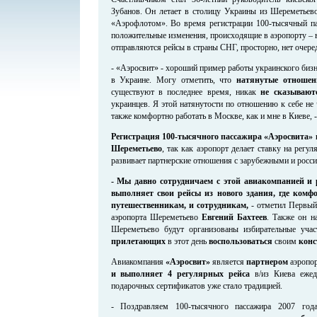
Зубанов. Он летает в столицу Украины из Шереметьев
«Аэрофлотом». Во время регистрации 100-тысячный пас
положительные изменения, происходящие в аэропорту –
отправляются рейсы в страны СНГ, просторно, нет очере
- «Аэросвит» - хороший пример работы украинского бизне
в Украине. Могу отметить, что
натянутые отношен
существуют в последнее время, никак
не сказывают
украинцев. Я этой натянутости по отношению к себе не
также комфортно работать в Москве, как и мне в Киеве, 
Регистрация 100-тысячного пассажира «Аэросвита» в
Шереметьево
, так как аэропорт делает ставку на регу
развивает партнерские отношения с зарубежными и росс
- Мы давно сотрудничаем с этой авиакомпанией и 
выполняет свои рейсы из нового здания, где комф
путешественникам, и сотрудникам,
- отметил Первый 
аэропорта Шереметьево
Евгений Бахтеев
. Также он н
Шереметьево будут организованы избирательные уча
прилетающих
в этот день
воспользоваться
своим
конс
Авиакомпания
«Аэросвит»
является
партнером
аэропо
и выполняет 4 регулярных рейса
в/из Киева ежед
подарочных сертификатов уже стало традицией.
- Поздравляем 100-тысячного пассажира 2007 го