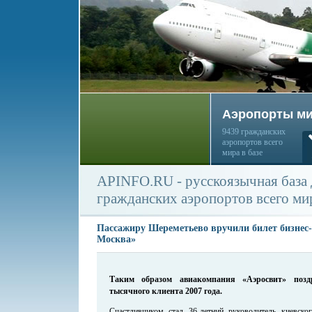
Аэропорты м
9439 гражданских
аэропортов всего
мира в базе
APINFO.RU - русскоязычная база
гражданских аэропортов всего ми
Пассажиру Шереметьево вручили билет бизнес-
Москва»
Таким образом авиакомпания «Аэросвит» поздр
тысячного клиента 2007 года.
Счастливчиком стал 36-летний руководитель киевско