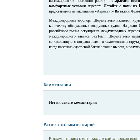
пассажиропоток постоянно растет, и
стараемся обес
комфортные условия
перелета.
Летайте с нами из 
представитель авиакомпании «Аэросвит»
Виталий Лозо
Международный аэропорт Шереметьево является кру
количеству обслуженных воздушных судов. На долю 
российского рынка регулярных международных перевоз
международного альянса SkyTeam. Шереметьево пер
согласованную с пограничными и таможенными структ
когда пассажир сдает свой багаж в точке вылета, а получа
Комментарии
Нет ни одного комментария
Разместить комментарий
В комментариях к материалам сайта нельзя испол