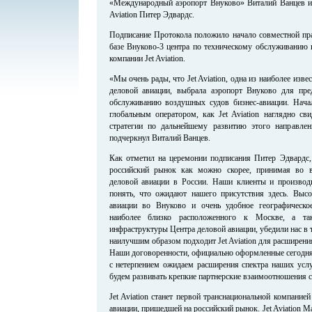
«Международный аэропорт Внуково» Виталий Ванцев и 
Aviation Питер Эдвардс.
Подписание Протокола положило начало совместной пра
базе Внуково-3 центра по техническому обслуживанию 
компании Jet Aviation.
«Мы очень рады, что Jet Aviation, одна из наиболее изв
деловой авиации, выбрала аэропорт Внуково для пре
обслуживанию воздушных судов бизнес-авиации. Нача
глобальным оператором, как Jet Aviation наглядно св
стратегии по дальнейшему развитию этого направле
подчеркнул Виталий Ванцев.
Как отметил на церемонии подписания Питер Эдвардс
российский рынок как можно скорее, принимая во 
деловой авиации в России. Наши клиенты и производ
понять, что ожидают нашего присутствия здесь. Высо
авиации во Внуково и очень удобное географическое
наиболее близко расположенного к Москве, а так
инфраструктуры Центра деловой авиации, убедили нас в т
наилучшим образом подходит Jet Aviation для расширени
Наши договоренности, официально оформленные сегодня
с нетерпением ожидаем расширения спектра наших услу
будем развивать крепкие партнерские взаимоотношения с
Jet Aviation станет первой транснациональной компание
авиации, пришедшей на российский рынок. Jet Aviation M